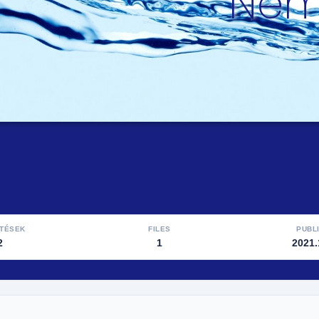
Ném
LTÉSEK
FILES
PUBL
2
1
2021.
z