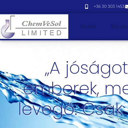
+36 30 303 1453
Főoldal
Rólunk
„A jóságot
emberek, mer
levegő. Csak 