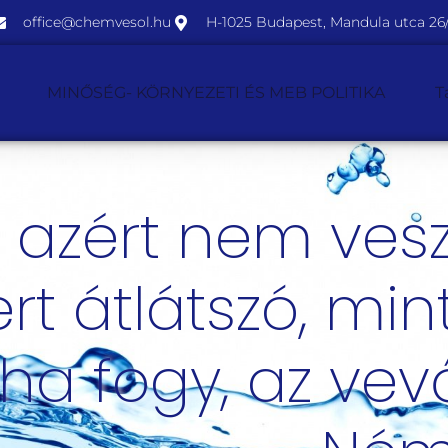
office@chemvesol.hu
H-1025 Budapest, Mandula utca 26/
MINŐSÉG- KÖRNYEZETI ÉS MEB POLITIKA
T
 azért nem vesz
t átlátszó, mint
ha fogy, az vevő