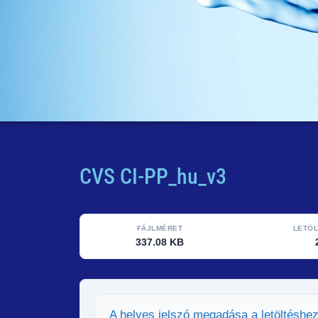
CVS CI-PP_hu_v3
FÁJLMÉRET
LETÖ
337.08 KB
A helyes jelszó megadása a letöltéshe