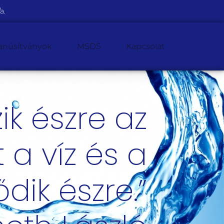
a.
anúsítványok
MSDS
Kapcsolat
ik észre az
 a víz és a
dik észre.”