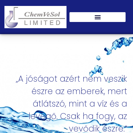
„A jóságot azért nem veszik
észre az emberek, mert
átlátszó, mint a víz és a
levegő. Csak ha fogy, az
vevődik észre.”