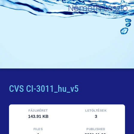
Németh László
CVS CI-3011_hu_v5
FÁJLMÉRET
LETÖLTÉSEK
143.91 KB
3
FILES
PUBLISHED