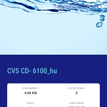
Németh László
CVS CD- 6100_hu
FÁJLMÉRET
LETÖLTÉSEK
4.00 KB
2
FILES
PUBLISHED