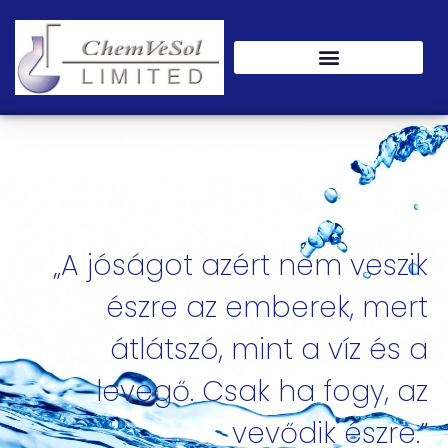
„A jóságot azért nem veszik
észre az emberek, mert
átlátszó, mint a víz és a
levegő. Csak ha fogy, az
vevődik észre.”