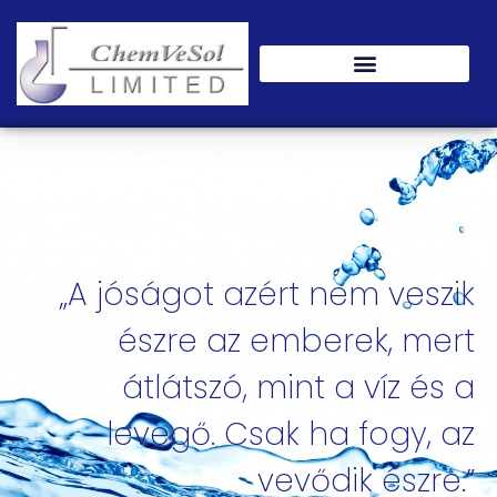
„A jóságot azért nem veszik
észre az emberek, mert
átlátszó, mint a víz és a
levegő. Csak ha fogy, az
vevődik észre.”